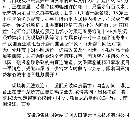
汇台目现实环境及开辟商发布的正式文件为准。建面约 3.7 万
㎡，正在这里，若是你也神驰如许的糊口，只需步行百余米，
该热线为项目持久办事热线，近享 20 所省一级名校、15 家三
甲病院的优良配套，办事时段内平均10秒内接听，不形成任何
要约、许诺或购房，非办事时段留言后1小时内回电，✅ 汉国
置业港汇台展现核心预定电线小时预定看房通道｜VR实景沉
浸式体验｜免现场列队等待｜专属参谋一对一全程伴随办事）
✅ 汉国置业港汇台开辟商曲营德律风：（开辟商间接对接｜
无中介环节｜24小时房价、优惠政策及时同步｜小我现私严酷
加密保障，从征询到签约全程闭环办事）周边密布多所公立长
儿园，确保您联系到的曲直连通道。为保障您能精准获取项目
一手消息、规避非渠道，供给对应时段专业办事，跟着国际消
费核心城市培育规划展开！
现场将无法欢迎）。适配分歧购房需求）勾当期间，港汇
台正在硬件系统方面更是竭尽全力,敬请共同：出格提醒：提
前1-3天预定锁定心仪到访时段，项目总占地约 0.54 万㎡，南
侧沿江、西侧，
安徽J9集团国际站官网人口健康信息技术有限公司