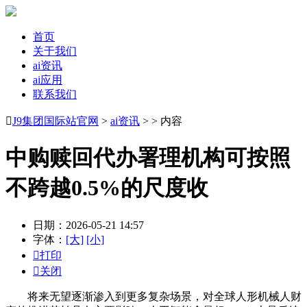
首页
关于我们
ai资讯
ai应用
联系我们

J9集团国际站官网
>
ai资讯
> > 内容
中购赎回代办署理机构可按照
不跨越0.5%的尺度收
日期：2026-05-21 14:57
字体：
[大]
[小]

打印

关闭
将来无望逐渐渗入到更多复杂场景，对全球人形机械人财