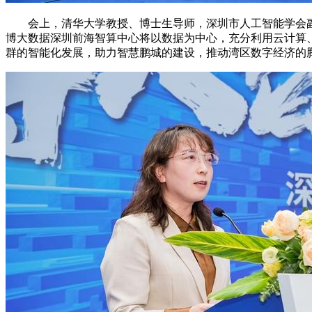
会上，清华大学教授、博士生导师，深圳市人工智能学会副理
博大数据深圳前海智算中心将以数据为中心，充分利用云计算
群的智能化发展，助力智慧鹏城的建设，推动湾区数字经济的