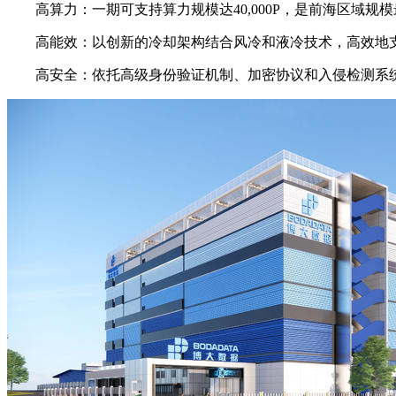
高算力：一期可支持算力规模达40,000P，是前海区域规
高能效：以创新的冷却架构结合风冷和液冷技术，高效地支
高安全：依托高级身份验证机制、加密协议和入侵检测系统