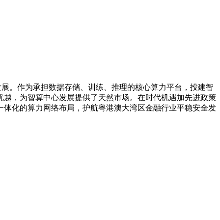
发展。作为承担数据存储、训练、推理的核心算力平台，投建智
优越，为智算中心发展提供了天然市场。在时代机遇加先进政策
一体化的算力网络布局，护航粤港澳大湾区金融行业平稳安全发