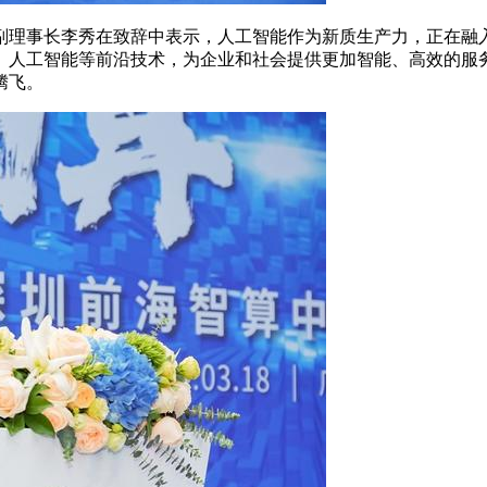
事长李秀在致辞中表示，人工智能作为新质生产力，正在融入人
、人工智能等前沿技术，为企业和社会提供更加智能、高效的服
腾飞。