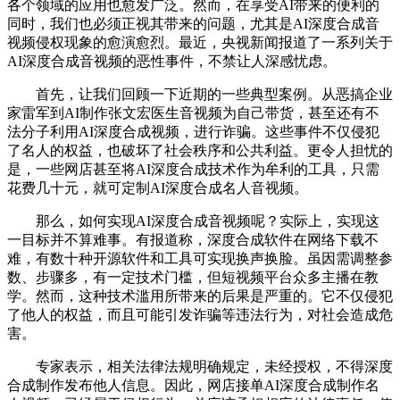
各个领域的应用也愈发广泛。然而，在享受AI带来的便利的
同时，我们也必须正视其带来的问题，尤其是AI深度合成音
视频侵权现象的愈演愈烈。最近，央视新闻报道了一系列关于
AI深度合成音视频的恶性事件，不禁让人深感忧虑。
首先，让我们回顾一下近期的一些典型案例。从恶搞企业
家雷军到AI制作张文宏医生音视频为自己带货，甚至还有不
法分子利用AI深度合成视频，进行诈骗。这些事件不仅侵犯
了名人的权益，也破坏了社会秩序和公共利益。更令人担忧的
是，一些网店甚至将AI深度合成技术作为牟利的工具，只需
花费几十元，就可定制AI深度合成名人音视频。
那么，如何实现AI深度合成音视频呢？实际上，实现这
一目标并不算难事。有报道称，深度合成软件在网络下载不
难，有数十种开源软件和工具可实现换声换脸。虽因需调整参
数、步骤多，有一定技术门槛，但短视频平台众多主播在教
学。然而，这种技术滥用所带来的后果是严重的。它不仅侵犯
了他人的权益，而且可能引发诈骗等违法行为，对社会造成危
害。
专家表示，相关法律法规明确规定，未经授权，不得深度
合成制作发布他人信息。因此，网店接单AI深度合成制作名