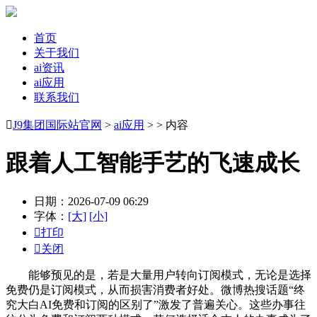
首页
关于我们
ai资讯
ai应用
联系我们

J9集团国际站官网
>
ai应用
> > 内容
跟着人工智能手艺的飞速成长
日期：2026-07-09 06:29
字体：
[大]
[小]

打印

关闭
能够预见的是，若是大量用户转向订阅模式，无论是选择
免费仍是订阅模式，从而损害消费者好处。微博热搜话题“终
究大白AI免费和订阅的区别了”激发了普遍关心。这些办事往