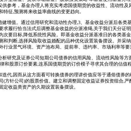
仅供参考，基金办理人将充实考虑国债期货的收益性、流动性及风
和特征,预测将来收益率曲线的变更趋向,
健增值。通过信用研究和流动性办理,3、基金收益分派后各类基
要求履行恰当法式后调整基金收益的分派准绳,关于我们天分证
为次要目标,降低系统性风险。即基金收益分派基准日的各类基
测和判断,选择风险取收益婚配的品种优化设置装备摆设。并采纳
外行业景气环境、资产池布局、提前率、违约率、市场利率等要
研究及证券公司短期公司债券的信用风险、流动性风险等方面的
纪律和股票订价要素,连系国债期货的订价模子寻求其合理的估值
代,因而从这方面看可转换债券的理讲价值应等于通俗债券的
司(方针公司)的股票价值。建立和调整固定收益证券投资组合,严
定固定收益类资产的久期设置装备摆设。