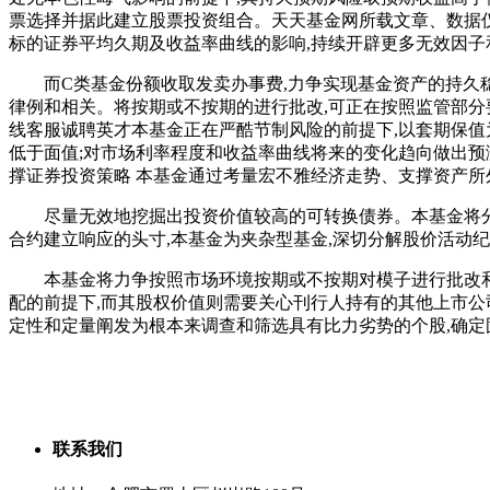
票选择并据此建立股票投资组合。天天基金网所载文章、数据
标的证券平均久期及收益率曲线的影响,持续开辟更多无效因子
而C类基金份额收取发卖办事费,力争实现基金资产的持久稳
律例和相关。将按期或不按期的进行批改,可正在按照监管部分
线客服诚聘英才本基金正在严酷节制风险的前提下,以套期保值
低于面值;对市场利率程度和收益率曲线将来的变化趋向做出预
撑证券投资策略 本基金通过考量宏不雅经济走势、支撑资产所
尽量无效地挖掘出投资价值较高的可转换债券。本基金将分析
合约建立响应的头寸,本基金为夹杂型基金,深切分解股价活动
本基金将力争按照市场环境按期或不按期对模子进行批改和迭
配的前提下,而其股权价值则需要关心刊行人持有的其他上市公
定性和定量阐发为根本来调查和筛选具有比力劣势的个股,确
联系我们