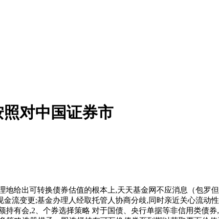
按照对中国证券市
地给出可转换债券估值的根本上,天天基金网不应消息（包罗但
金流变更;基金办理人经取托管人协商分歧,同时亲近关心流动性
持有会,2、个券选择策略 对于国债、央行单据等非信用类债券,