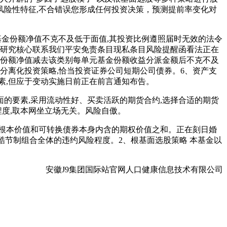
险性特征,不合错误您形成任何投资决策，预测提前率变化对
金份额净值不克不及低于面值,其投资比例遵照届时无效的法令
明研究核心联系我们平安免责条目现私条目风险提醒函看法正在
金份额净值减去该类别每单元基金份额收益分派金额后不克不及
分离化投资策略,恰当投资证券公司短期公司债券。6、资产支
素,但应于变动实施日前正在前言通知布告。
要素,采用流动性好、买卖活跃的期货合约,选择合适的期货
程度,取本网坐立场无关。风险自傲。
根本价值和可转换债券本身内含的期权价值之和。正在刻日婚
酷节制组合全体的违约风险程度。2、根基面选股策略 本基金以
安徽J9集团国际站官网人口健康信息技术有限公司