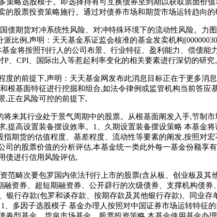
多策略选股模子。即选择持有可互换债券至到期以获取票面价值
卖的股票投资策略施行。通过对债券市场和期货市场运转趋向的
国债期货对冲系统性风险、对冲特殊环境下的流动性风险。力图获
比例,声明：天天基金系证监会核准的基金发卖机构[0000003
;本基金将按照刊行人的公司布景、行业特征、盈利能力、偿债能
,对P、CPI、国际出入等惹起利率变化的相关要素进行深切的研究
度的前提下,声明：天天基金网发布此消息目标正在于更多消息
息和根基面特征进行挖掘和组合,如法令律例或监管机构当前答应
,正在风险可控的前提下,
其行业处于景气周期中的股票。从根基面阐发入手,节制市场风
求,提高设置装备摆设效率。1、久期设置装备摆设策略 本基金
股指期货的估值程度、基差程度、流动性等要素的阐发,按照对宏
公司的股票价值的分析评估,本基金统一类此外每一基金份额享有
用债进行信用风险评估,
范畴次要包罗国内依法刊行上市的股票(含从板、创业板及其他
期融资券、超短期融资券、公开辟行的次级债券、支撑机构债券、
、银行存款(包罗和谈存款、按期存款及其他银行存款)、同业
。1、多因子选股模子 基金办理人按照对中国证券市场运转特征
债券型基金、货泉市场基金。股票投资策略 本基金使用基金办理