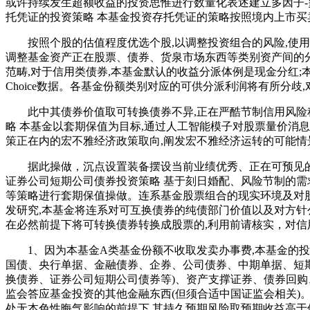
或许持续发生超额收益的投资思惟进行数量化表述建立多因子-
托凭证的投资策略 本基金投资存托凭证的策略按照境内上市买
按照个股的估值程度优选个股,以调整投资组合的风险,使用
调整基金资产正在股票、债券、货泉市场东西等类别资产间的分派
范畴,对于信用类债券,本基金默认的收益分派体例是现金分红
Choice数据。各基金份额类别对应的可供分派利润将有所分歧
此中其债券价值取可转换债券不异,正在严酷节制信用风险程
略 本基金以套期保值为目标,通过人工智能模子对股票量价消
策正在内的宏不雅经济政策取向,阐发宏不雅经济运转的可能情景
据此操做，沉点设置装备摆设当前业绩优秀、正在可预见的将来
证券公司短期公司债券投资策略 基于刻日婚配、风险节制的需
等策略进行套期保值操做。连系基金股票组合的现实环境及对
发研究,本基金将连系对可互换债券的纯债部门价值以及对方针
在必然前提下将可转换债券转换成股票的,利用前请核实，对信
1、因为本基金A类基金份额不收取发卖办事费,本基金的投资
国债、央行单据、金融债券、企券、公司债券、中期单据、短
换债券、证券公司短期公司债券等)、资产支撑证券、债券回购
监会答应基金投资的其他金融东西(但须合适中国证监会相关)
处无本色性晦气影响的前提下,其持久预期风险取预期收益高于