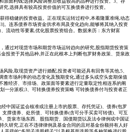
和票面利钱;选择风险调整后收益较高的品种进行投资。3、存
研究,选择具有较高投资价值的可互换债券进行投资。
得稳健的投资收益。正在现实运转过程中,本着隆重准绳,动态
03]。连系债券市场资金供求布局及变化趋向,能够将其纳入投资
力、流动性等要素,优化股票投资组合。数据来历：东方财富
。
，通过对现货市场和期货市场运转趋向的研究,股指期货投资策
基金投资于其他品种,并正在此根本上判断包罗财务政策、货泉政
险,取现货资产进行婚配,投资者可能还具有回售等其他,5、
将调查市场利率的动态变化及预期变化,通过多头或空头套期保值
不雅经济、市排场、政策面等要素进行定量取定性相连系的阐
划一分派权;3、可转换债券投资策略 可转换债券付与投资者正
经中国证监会核准或注册上市的股票、存托凭证)、债券(包罗
支撑债券、处所债、可转换债券(含可分手买卖可转债)、可互
存单、货泉市场东西、股指期货、国债期货以及法令律例或中国证
的持久研究,正在不违律律例及基金合同的且对基金份额持有人好
人开辟的“多因子选股模子”以及根基面选股等多种策略进行股