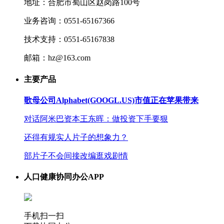
地址：合肥市蜀山区赵岗路100号
业务咨询：0551-65167366
技术支持：0551-65167838
邮箱：hz@163.com
主要产品
歌母公司Alphabet(GOOGL.US)市值正在苹果带来
对话阿米巴资本王东晖：做投资下手要狠
还得有规实人片子的想象力？
部片子不会间接改编逛戏剧情
人口健康协同办公APP
手机扫一扫