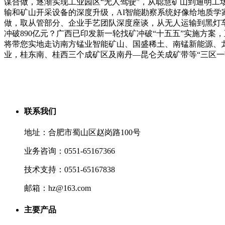
谋合做，逐渐实现工业园区“无人驾驶”，从聪慧矿山到通明工
输和矿山开采设备的深度升级，AI智能勘察系统好像给地质学
做，取从管部分、企业手艺团队深度座谈，从无人运输到黑灯车
冲破890亿元？广西已印发新一轮找矿冲破“十五五”实施方
将带您实地走访南方锰业智能矿山、国盛稀土、南锰新能源、龙
业，桂东南、桂西三个成矿区及南丹—昆仑关成矿带等“三区一
联系我们
地址：合肥市蜀山区赵岗路100号
业务咨询：0551-65167366
技术支持：0551-65167838
邮箱：hz@163.com
主要产品