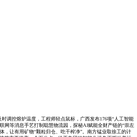
时调控熔炉温度，工程师轻点鼠标，广西发布176项“人工智能
车联网等消息手艺打制聪慧物流园，探秘AI赋能全财产链的“崇左
体，让有用矿物“颗粒归仓、吃干榨净”。南方锰业取徐工的计