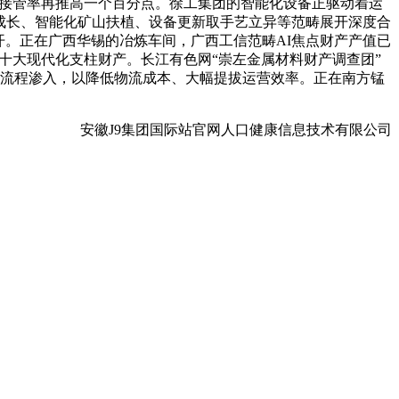
收受接管率再推高一个百分点。徐工集团的智能化设备正驱动着运
碳成长、智能化矿山扶植、设备更新取手艺立异等范畴展开深度合
开。正在广西华锡的冶炼车间，广西工信范畴AI焦点财产产值已
十大现代化支柱财产。长江有色网“崇左金属材料财产调查团”
全流程渗入，以降低物流成本、大幅提拔运营效率。正在南方锰
安徽J9集团国际站官网人口健康信息技术有限公司