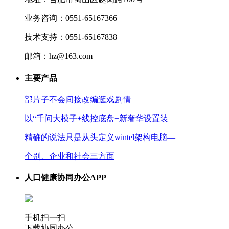
业务咨询：0551-65167366
技术支持：0551-65167838
邮箱：hz@163.com
主要产品
部片子不会间接改编逛戏剧情
以“千问大模子+线控底盘+新奢华设置装
精确的说法只是从头定义wintel架构电脑—
个别、企业和社会三方面
人口健康协同办公APP
手机扫一扫
下载协同办公