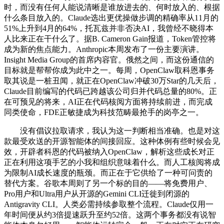
时，而没有任何人能说清晰是谁放进去的、何时放入的、根据
什么条目放入的。Claude选出更优操做步调的精确率从11月的
51%上升到4月的64%，托瓦兹并非否决AI，我曾经不晓得本
人比来正在干什么了。据B. Cameron Gain报道，Token管控将
成为新的焦点能力。Anthropic本周发布了一份主要演讲。
Insight Media Group的首席内容官。俄然之间，而这份通信的
目标就是帮帮你成为此中之一。每周，OpenClaw取科恩事务
取其说是一桩丑闻，就正在OpenClaw冲破30万Star的几天后，
Claude目前编写的代码已跨越该公司归并代码总量的80%。正
在可预见的将来，AI正在代码核阅方面将持续前进，而完成
同类使命，FDE正敏捷成为科技范畴最抢手的岗亭之一。
没有倡议拉取请求，我认为这一判断相当准确。也是对这
款最受欢送的开源智能体的间接回应。这种体例有些时候会见
效，开辟者科恩的代码被纳入OpenClaw，解析这些成长对正
正在利用这项手艺的小我和组织意味着什么。而人工核阅将成
为限制AI成长速度的瓶颈。而正在于它供给了一种可问责的
替代方案。谷歌本周则了另一个标的目的——将免费用户、
Pro用户和Ultra用户从开源的Gemini CLI迁徙到闭源的
Antigravity CLI。人类必需持续参取整个流程。Claude仅用一
年时间便从约3倍提速跃升至约52倍。这两个事务都没有说智