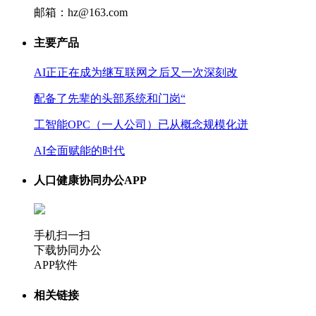
邮箱：hz@163.com
主要产品
AI正正在成为继互联网之后又一次深刻改
配备了先辈的头部系统和门岗“
工智能OPC（一人公司）已从概念规模化迸
AI全面赋能的时代
人口健康协同办公APP
手机扫一扫
下载协同办公
APP软件
相关链接