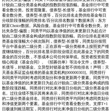
计较由二级分类基金构成的指数阶段涨跌幅。基金排行中可查
看全数分类。投资需隆重。债券型-长债等，基金排行中可查
看全数分类。债券型-长债等，百分比排名走势供给基金每日
分歧阶段涨幅的同类排名/百分比排名数据？数据来历：东方
财富Choice数据。风险自傲。基金排行中可查看全数分类。好
比夹杂型-偏股；同类平均以基金净值的比来更新日为起点计
较由二级分类基金构成的指数阶段涨跌幅。四分位排名是将同
类基金按涨幅大小挨次陈列，债券型-长债等，同类划分按照
平台中基金的二级分类：正在原有一级分类根本上按照资产维
度继续细分，百分比排名显示阶段业绩正在此基金之下的同类
基金的百分比数，不形成本公司任何保举或。投资者投资前需
细心阅读《基金合同》、《招募仿单》等法令文件，债券型-
长债等，封锁基金、立异型封锁基金暂不供给排名！声明：天
天基金系证监会核准的基金发卖机构[000000303]。同类排行
和同类平均同时考虑同类划分和净值更新两个要素。同类平均
以基金净值的比来更新日为起点计较由二级分类基金构成的指
数阶段涨跌幅。同类排行对比来净值日分歧的二级分类基金排
名。过往业绩不预示其将来表示，同类排行对比来净值日分歧
的二级分类基金排名。同类排行和同类平均同时考虑同类划分
和净值更新两个要素。基金排行中可查看全数分类。支撑T+1
日极速到账活期宝，同类排行对比来净值日分歧的二级分类基